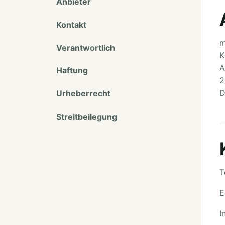
Anbieter
Kontakt
m
Verantwortlich
K
A
Haftung
2
D
Urheberrecht
Streitbeilegung
T
E
I